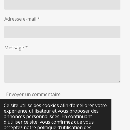
Adresse e-mail *
Message *
Envoyer un commentaire
Ce site utilise des cookies afin d’améliorer votre
expérience utilisateur et vous proposer des
Commentaires
annonces personnalisées. En continuant
d'utiliser ce site, vous confirmez que vous
Il n'y a pas encore de commentaire.
acceptez notre politique d’utilisation des