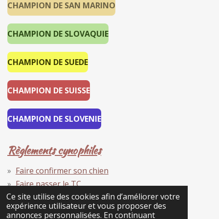
CHAMPION DE SAN MARINO
CHAMPION DE SLOVAQUIE
CHAMPION DE SUEDE
CHAMPION DE SUISSE
CHAMPION DE SLOVENIE
Règlements cynophiles
Faire confirmer son chien
Faire passer le TC
Devenir champion
Ce site utilise des cookies afin d’améliorer votre
expérience utilisateur et vous proposer des
Faire côter son chien
annonces personnalisées. En continuant