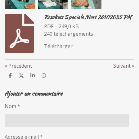
Resultats Speciale Niort 26102025 Pdf
PDF – 249,0 KB
240 téléchargements
Télécharger
«
Précédent
Suivant
»
P
P
P
P
a
a
a
a
r
r
r
r
Ajouter un commentaire
t
t
t
t
a
a
a
a
g
g
g
g
Nom *
e
e
e
e
r
r
r
r
Adresse e-mail *