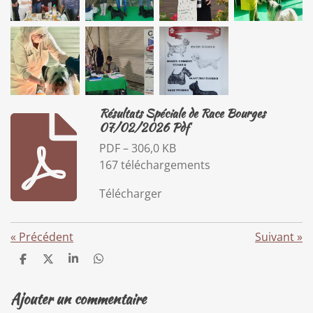
Résultats Spéciale de Race Bourges
07/02/2026 Pdf
PDF – 306,0 KB
167 téléchargements
Télécharger
«
Précédent
Suivant
»
P
P
P
P
a
a
a
a
r
r
r
r
Ajouter un commentaire
t
t
t
t
a
a
a
a