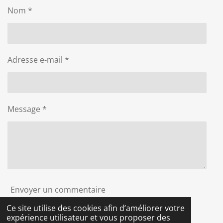
g
g
g
g
Nom *
e
e
e
e
r
r
r
r
Adresse e-mail *
Message *
Envoyer un commentaire
Ce site utilise des cookies afin d’améliorer votre
expérience utilisateur et vous proposer des
Commentaires