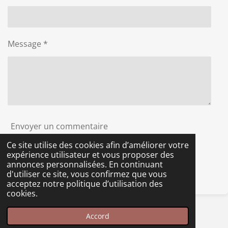
Message *
Envoyer un commentaire
Ce site utilise des cookies afin d’améliorer votre
expérience utilisateur et vous proposer des
Commentaires
annonces personnalisées. En continuant
d'utiliser ce site, vous confirmez que vous
Il n'y a pas encore de commentaire.
acceptez notre politique d’utilisation des
cookies.
© 2022 - 2026 club-ate
Accord
Propulsé par
Webador