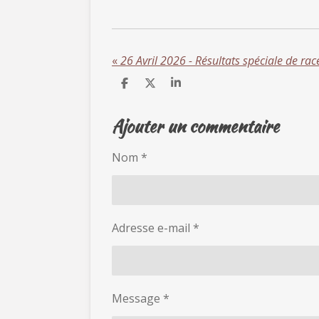
«
26 Avril 2026 - Résultats spéciale de ra
P
P
P
a
a
a
r
r
r
Ajouter un commentaire
t
t
t
a
a
a
g
g
g
e
e
e
Nom *
r
r
r
Adresse e-mail *
Message *