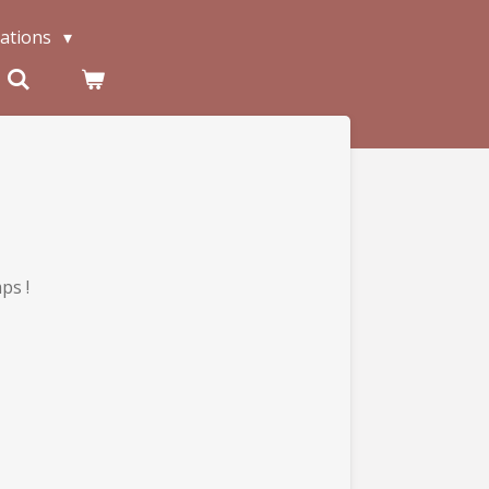
tations
ps !