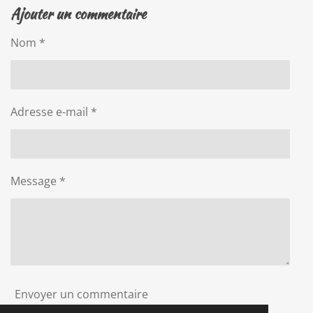
r
r
r
r
Ajouter un commentaire
t
t
t
t
a
a
a
a
g
g
g
g
Nom *
e
e
e
e
r
r
r
r
Adresse e-mail *
Message *
Envoyer un commentaire