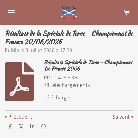
Passer
au
contenu
principal
Résultats de la Spéciale de Race - Championnat de
France 20/06/2026
Publié le 3 juillet 2026 à 17:20
Résultats Spéciale de Race - Championnat
De France 2006
PDF – 426,6 KB
78 téléchargements
Télécharger
«
Précédent
Suivant
»
P
P
P
P
a
a
a
a