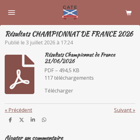
Passer
au
contenu
principal
Résultats CHAMPIONNAT DE FRANCE 2026
Publié le 3 juillet 2026 à 17:24
Résultats Championnat de France
21/06/2026
PDF – 494,5 KB
117 téléchargements
Télécharger
«
Précédent
Suivant
»
P
P
P
P
a
a
a
a
r
r
r
r
Ajouter un commentaire
t
t
t
t